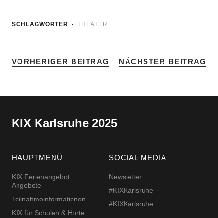
SCHLAGWÖRTER
THEATER
VORHERIGER BEITRAG
NÄCHSTER BEITRAG
KIX Karlsruhe 2025
HAUPTMENÜ
SOCIAL MEDIA
KIX Ferienangebot
Newsletter
Angebote
#KIXKarlsruhe
Teilnahmeinformationen
#KIXKarlsruhe
KIX für Schulen & Horte