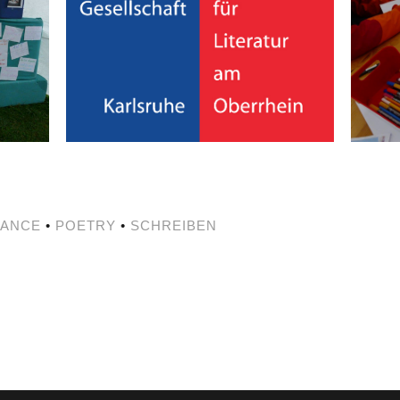
ANCE
•
POETRY
•
SCHREIBEN