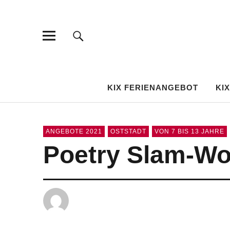
KIX Karlsruh
DAS KULTURFESTIVAL DER KINDER
KIX FERIENANGEBOT
KI
ANGEBOTE 2021
OSTSTADT
VON 7 BIS 13 JAHRE
Poetry Slam-Wor